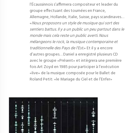
l’Écaussinnois s’affirmera compositeur et leader du
groupe effectuant des tournées en France,
Allemagne, Hollande, Italie, Suisse, pays scandinaves…
«
Nous proposons un style de musique qui sort des
sentiers battus. Il y a un public un peu partout dans le
monde mais cela reste un public averti. Nous
mélangeons le rock, la musique contemporaine et
traditionnelle des Pays de l’Est
.» Et il y a encore
d’autres groupes… Daniel a enregistré plusieurs CD
avec le groupe «Présent» et intègrera une première
fois Art Zoyd en 1985 pour participer à l’exécution
«live» de la musique composée pour le Ballet de
Roland Petit: «le Mariage du Ciel et de l’Enfer»