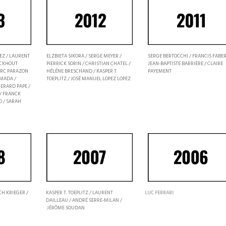
EZ / LAURENT
ELZBIETA SIKORA / SERGE MEYER /
SERGE BERTOCCHI / FRANCIS FABER
ECKHOUT
PIERRICK SORIN / CHRISTIAN CHATEL /
JEAN-BAPTISTE BARRIÈRE / CLAIRE
ARC PARAZON
HÉLÉNE BRESCHAND / KASPER T.
PAYEMENT
AMADA /
TOEPLITZ / JOSÉ MANUEL LOPEZ LOPEZ
GERARD PAPE /
/ FRANCK
O / SARAH
CH KRIEGER /
KASPER T. TOEPLITZ / LAURENT
LUC FERRARI
DAILLEAU / ANDRÉ SERRE-MILAN /
JÉRÔME SOUDAN