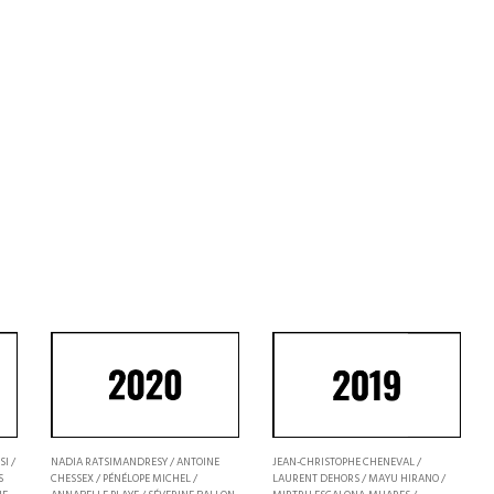
I /
NADIA RATSIMANDRESY / ANTOINE
JEAN-CHRISTOPHE CHENEVAL /
S
CHESSEX / PÉNÉLOPE MICHEL /
LAURENT DEHORS / MAYU HIRANO /