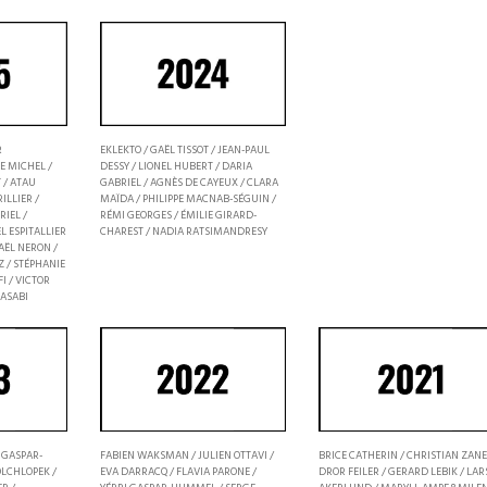
R
EKLEKTO / GAËL TISSOT / JEAN-PAUL
E MICHEL /
DESSY / LIONEL HUBERT / DARIA
 / ATAU
GABRIEL / AGNÈS DE CAYEUX / CLARA
ILLIER /
MAÏDA / PHILIPPE MACNAB-SÉGUIN /
RIEL /
RÉMI GEORGES / ÉMILIE GIRARD-
L ESPITALLIER
CHAREST / NADIA RATSIMANDRESY
AËL NERON /
 / STÉPHANIE
I / VICTOR
WASABI
 GASPAR-
FABIEN WAKSMAN / JULIEN OTTAVI /
BRICE CATHERIN / CHRISTIAN ZANES
OLCHLOPEK /
EVA DARRACQ / FLAVIA PARONE /
DROR FEILER / GERARD LEBIK / LAR