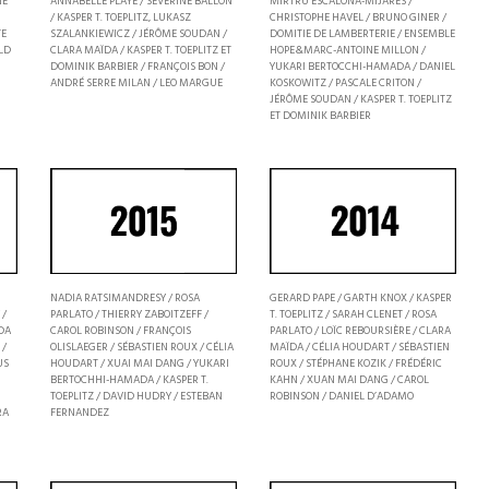
NE
ANNABELLE PLAYE / SÉVERINE BALLON
MIRTRU ESCALONA-MIJARES /
/ KASPER T. TOEPLITZ, LUKASZ
CHRISTOPHE HAVEL / BRUNO GINER /
TE
SZALANKIEWICZ / JÉRÔME SOUDAN /
DOMITIE DE LAMBERTERIE / ENSEMBLE
LD
CLARA MAÏDA / KASPER T. TOEPLITZ ET
HOPE&MARC-ANTOINE MILLON /
DOMINIK BARBIER / FRANÇOIS BON /
YUKARI BERTOCCHI-HAMADA / DANIEL
ANDRÉ SERRE MILAN / LEO MARGUE
KOSKOWITZ / PASCALE CRITON /
JÉRÔME SOUDAN / KASPER T. TOEPLITZ
ET DOMINIK BARBIER
GERARD PAPE / GARTH KNOX / KASPER
NADIA RATSIMANDRESY / ROSA
 /
T. TOEPLITZ / SARAH CLENET / ROSA
PARLATO / THIERRY ZABOITZEFF /
DA
PARLATO / LOÏC REBOURSIÈRE / CLARA
CAROL ROBINSON / FRANÇOIS
 /
MAÏDA / CÉLIA HOUDART / SÉBASTIEN
OLISLAEGER / SÉBASTIEN ROUX / CÉLIA
US
ROUX / STÉPHANE KOZIK / FRÉDÉRIC
HOUDART / XUAI MAI DANG / YUKARI
KAHN / XUAN MAI DANG / CAROL
BERTOCHHI-HAMADA / KASPER T.
ROBINSON / DANIEL D’ADAMO
TOEPLITZ / DAVID HUDRY / ESTEBAN
RA
FERNANDEZ