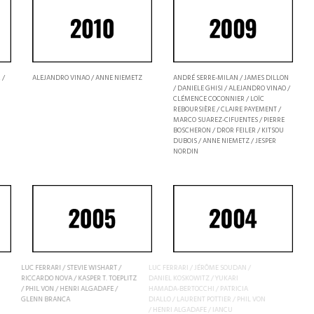
 /
ALEJANDRO VINAO / ANNE NIEMETZ
ANDRÉ SERRE-MILAN / JAMES DILLON
/ DANIELE GHISI / ALEJANDRO VINAO /
CLÉMENCE COCONNIER / LOÏC
REBOURSIÈRE / CLAIRE PAYEMENT /
MARCO SUAREZ-CIFUENTES / PIERRE
BOSCHERON / DROR FEILER / KITSOU
DUBOIS / ANNE NIEMETZ / JESPER
NORDIN
LUC FERRARI / STEVIE WISHART /
LUC FERRARI / JÉRÔME SOUDAN /
RICCARDO NOVA / KASPER T. TOEPLITZ
DANIEL KOSKOWITZ / YUKARI
/ PHIL VON / HENRI ALGADAFE /
HAMADA-BERTOCCHI / PATRICIA
GLENN BRANCA
DIALLO / LAURENT POTTIER / PHIL VON
/ HENRI ALGADAFE / IANCU