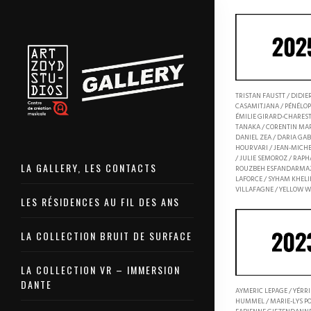
TRISTAN FAUSTT / DIDIE
CASAMITJANA / PÉNÉLOP
ÉMILIE GIRARD-CHAREST
TANAKA / CORENTIN MAR
DANIEL ZEA / DARIA GAB
HOURVARI / JEAN-MICHE
/ JULIE SEMOROZ / RAPH
LA GALLERY, LES CONTACTS
ROUZBEH ESFANDARMAZ
LAFORCE / SYHAM KHELIF
VILLAFAGNE / YELLOW 
LES RÉSIDENCES AU FIL DES ANS
LA COLLECTION BRUIT DE SURFACE
LA COLLECTION VR – IMMERSION
DANTE
AYMERIC LEPAGE / YÉRRI
HUMMEL / MARIE-LYS P