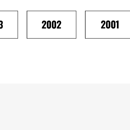
/
PHIL NIBLOCK / MARIE-HÉLÈNE
ABER /
FOURNIER / DANIEL DENIS / ZBIGNIEW
DOROFF /
KARKOWSKI
R T.
omm'De Bien Entendu | Art Zoyd
dios | All rights reserved.