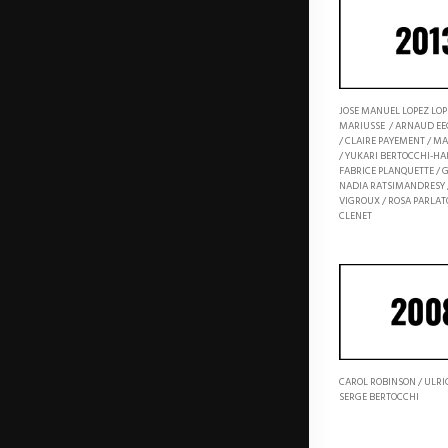
JOSE MANUEL LOPEZ LOP
MARIUSSE / ARNAUD E
/ CLAIRE PAYEMENT / M
/ YUKARI BERTOCCHI-H
FABRICE PLANQUETTE / 
NADIA RATSIMANDRESY 
VIGROUX / ROSA PARLAT
CLENET
CAROL ROBINSON / ULRI
SERGE BERTOCCHI