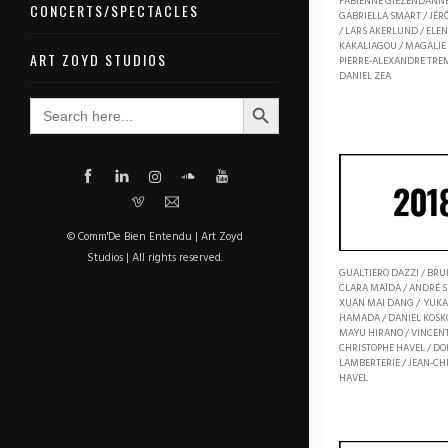
FABIENNE GIEZENDANNE
CONCERTS/SPECTACLES
GABRIELLA SMART / JÉ
/ LARS AKERLUND / ELE
KAKALIAGOU / MAGALIE 
ART ZOYD STUDIOS
PIERRE-ALEXANDRE TRE
DANIEL ZEA
Search Button
Search
for:
© Comm'De Bien Entendu | Art Zoyd
Studios | All rights reserved.
GUALTIERO DAZZI / BRU
CLARA MAÏDA / ANDRÉ S
XUAN MAI DANG / YUKA
HAMADA / DANIEL KOSK
MAYU HIRANO / VINCENT 
CHRISTOPHE HAVEL / DO
LAMBERTERIE / JEAN-CH
HAVEL