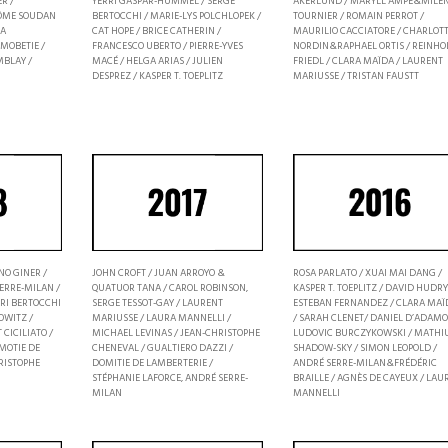
R /
YÉRRI GASPAR-HUMMEL / SERGE
AKERLUND / MARYLL AMPE&MILE
RÔME SOUDAN
BERTOCCHI / MARIE-LYS POLCHLOPEK /
TOURNIER / ROMAIN PERROT /
NA
CAT HOPE / BRICE CATHERIN /
MAURILIO CACCIATORE / CHARLOT
MOBETIE /
FRANCESCO UBERTO / PIERRE-YVES
NORDIN&RAPHAEL ORTIS / REINHO
MBLAY /
MACÉ / HELGA ARIAS / JULIEN
FRIEDL / CLARA MAÏDA / LAURENT
DESPREZ / KASPER T. TOEPLITZ
MARIUSSE / TRISTAN FAUSTT
ROSA PARLATO / XUAI MAI DANG /
NO GINER /
JOHN CROFT / JUAN ARROYO &
KASPER T. TOEPLITZ / DAVID HUDRY
ERRE-MILAN /
QUATUOR TANA / CAROL ROBINSON,
ESTEBAN FERNANDEZ / CLARA MAÏ
RI BERTOCCHI
SERGE TESSOT-GAY / LAURENT
/ SARAH CLENET/ DANIEL D’ADAMO
OWITZ /
MARIUSSE / LAURA MANNELLI /
LUDOVIC BURCZYKOWSKI / MATHI
CICILIATO /
MICHAEL LEVINAS / JEAN-CHRISTOPHE
SHADOW-SKY / SIMON LEOPOLD /
MOTIE DE
CHENEVAL / GUALTIERO DAZZI /
ANDRÉ SERRE-MILAN&FRÉDÉRIC
RISTOPHE
DOMITIE DE LAMBERTERIE /
BRAILLE / AGNÈS DE CAYEUX / LAU
STÉPHANIE LAFORCE, ANDRÉ SERRE-
MANNELLI
MILAN