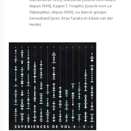
Memories
en 1995), Merzbow (sous le nom
MAZK
,
depuis 1999), Kasper T. Toeplitz (sous le nom
Le
Dépeupleur
, depuis 1999), ou dans le groupe
Sensorband (avec Atau Tanaka et Edwin van der
Heide).