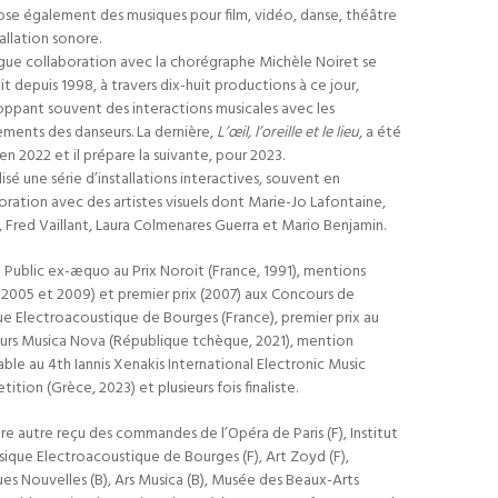
e également des musiques pour film, vidéo, danse, théâtre
tallation sonore.
gue collaboration avec la chorégraphe Michèle Noiret se
it depuis 1998, à travers dix-huit productions à ce jour,
ppant souvent des interactions musicales avec les
ents des danseurs. La dernière,
L’
œil
, l’oreille et le lieu
, a été
en 2022 et il prépare la suivante, pour 2023.
alisé une série d’installations interactives, souvent en
oration avec des artistes visuels dont Marie-Jo Lafontaine,
Fred Vaillant, Laura Colmenares Guerra et Mario Benjamin.
u Public ex-æquo au Prix Noroit (France, 1991), mentions
 2005 et 2009) et premier prix (2007) aux Concours de
e Electroacoustique de Bourges (France), premier prix au
rs Musica Nova (République tchèque, 2021), mention
ble au 4th Iannis Xenakis International Electronic Music
ition (Grèce, 2023) et plusieurs fois finaliste.
ntre autre reçu des commandes de l’Opéra de Paris (F), Institut
ique Electroacoustique de Bourges (F), Art Zoyd (F),
es Nouvelles (B), Ars Musica (B), Musée des Beaux-Arts