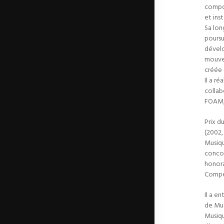
compos
et ins
Sa lon
poursu
dévelo
mouvem
créée 
Il a ré
collab
FOAM, 
Prix d
(2002,
Musiqu
concou
honora
Compet
Il a e
de Mus
Musiqu