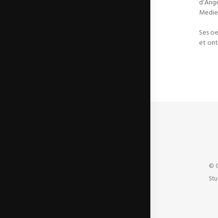
d’Ange
Medie
Ses oe
et ont
© C
Stu