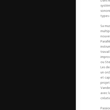
Dans l
systèm
sonore
types 
Sa mus
multip
nouvel
Parall
instru
travai
improv
ou Ste
Les de
un orc
et cap
proje
Vande
avec l
créati
Passio