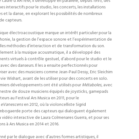
e cadre d’ARTeM, il développe en parallèle, depuis 1993, des
es interactifs pour le studio, les concerts, les installations
s et la danse, en explorant les possibilités de nombreux
de capteurs.
ique électroacoustique marque un intérêt particulier pour la
honie, la gestion de l’espace sonore et l’expérimentation de
les méthodes d’interaction et de transformation du son.
èlement à la musique acousmatique, il a développé des
ments virtuels à contrôle gestuel, d’abord pour le studio et le
l avec des danseurs. Il les a ensuite perfectionnés pour
iser avec des musiciens comme Jean-Paul Dessy, Eric Sleichim
vie Wishart, avant de les utiliser pour des concerts en solo.
rniers développements ont été utilisés pour
Métaboles
, avec
hestre de douze musiciens équipés de joysticks, gamepads
teurs au Festival Ars Musica en 2011, pour le
t
eVanescens
en 2012, où la violoncelliste Sigrid
nbogaerde porte des capteurs qui dialoguent également
a vidéo interactive de Laura Colmenares Guerra, et pour ses
ons à Ars Musica en 2014 et 2016.
nné par le dialogue avec d’autres formes artistiques, il