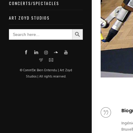
CONCERTS/SPECTACLES
ART ZOYD STUDIOS
Search Button
Search
for:
© Comm'De Bien Entendu | Art Zoyd
Studios | All rights reserved.
Biog
Ingéni
Bruxel