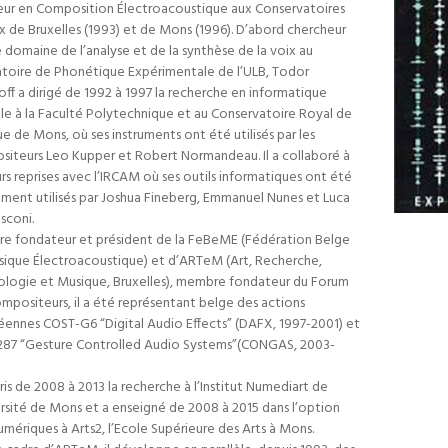
eur en Composition Électroacoustique aux Conservatoires
 de Bruxelles (1993) et de Mons (1996). D’abord chercheur
e domaine de l’analyse et de la synthèse de la voix au
toire de Phonétique Expérimentale de l’ULB, Todor
ff a dirigé de 1992 à 1997 la recherche en informatique
le à la Faculté Polytechnique et au Conservatoire Royal de
e de Mons, où ses instruments ont été utilisés par les
iteurs Leo Kupper et Robert Normandeau. Il a collaboré à
urs reprises avec l’IRCAM où ses outils informatiques ont été
ent utilisés par Joshua Fineberg, Emmanuel Nunes et Luca
sconi.
e fondateur et président de la FeBeME (Fédération Belge
ique Électroacoustique) et d’ARTeM (Art, Recherche,
logie et Musique, Bruxelles), membre fondateur du Forum
mpositeurs, il a été représentant belge des actions
ennes COST-G6 “Digital Audio Effects” (DAFX, 1997-2001) et
287 “Gesture Controlled Audio Systems”(CONGAS, 2003-
epris de 2008 à 2013 la recherche à l’Institut Numediart de
ersité de Mons et a enseigné de 2008 à 2015 dans l’option
umériques à Arts2, l’Ecole Supérieure des Arts à Mons.