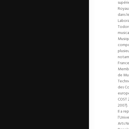
supéri
Royaux
dans l
Labora
Todoro
musica
Musiqu
compos
plusie
notamm
France
Membr
de Mus
Techno
des Co
europé
COST 
2007).
Il a r
l’Univ
Arts N