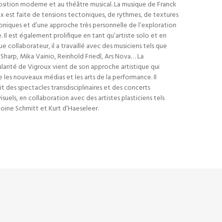
ition moderne et au théâtre musical. La musique de Franck
x est faite de tensions tectoniques, de rythmes, de textures
oniques et d’une approche très personnelle de l’exploration
. Il est également prolifique en tant qu’artiste solo et en
ue collaborateur, il a travaillé avec des musiciens tels que
t Sharp, Mika Vainio, Reinhold Friedl, Ars Nova… La
ularité de Vigroux vient de son approche artistique qui
e les nouveaux médias et les arts de la performance. Il
t des spectacles transdisciplinaires et des concerts
isuels, en collaboration avec des artistes plasticiens tels
oine Schmitt et Kurt d’Haeseleer.