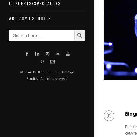
CONCERTS/SPECTACLES
ART ZOYD STUDIOS
Search Button
Search
for:
© Comm'De Bien Entendu | Art Zoyd
Studios | All rights reserved.
Biog
Franck
œuvres