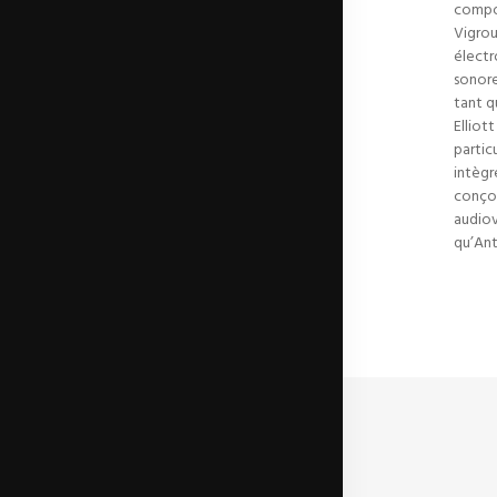
compos
Vigrou
électr
sonore
tant q
Elliot
partic
intègr
conçoi
audiov
qu’Ant