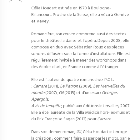
Célia Houdart est née en 1970 à Boulogne-
Billancourt. Proche de la Suisse, elle a vécu à Genève
et Vevey.
Romancière, son œuvre comprend aussi des textes
pour le théâtre, la danse et l’opéra. Depuis 2008, elle
compose en duo avec Sébastien Roux des pièces
sonores diffusées sous la forme d’installations. Elle est
régulièrement invitée à mener des workshops dans
des écoles d’art, en France comme à l’étranger.
Elle est l’auteur de quatre romans chez P.O.L.
:
Carrare
(2011),
Le Patron
(2009),
Les Merveilles du
monde
(2007),
Gil
(2015) et d’un essai :
Georges
Aperghis.
Avis de tempête
, publié aux éditions Intervalles, 2007.
Elle a été lauréate de la Villa Médicis hors-les-murs et
du Prix Françoise Sagan (2012) pour
Carrare
.
Dans son dernier roman,
Gil
, Célia Houdart interroge
la création : comment faire passer par les mots, par le