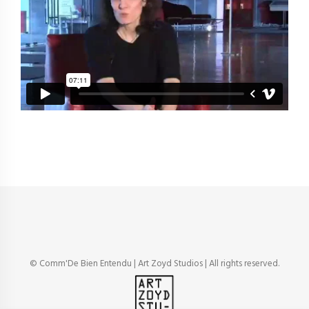
© Comm'De Bien Entendu | Art Zoyd Studios | All rights reserved.