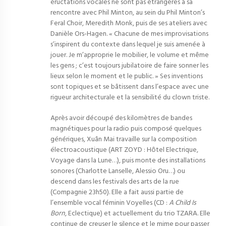
éructations vocales ne sont pas étrangères à sa
rencontre avec Phil Minton, au sein du Phil Minton’s
Feral Choir, Meredith Monk, puis de ses ateliers avec
Danièle Ors-Hagen. « Chacune de mes improvisations
s’inspirent du contexte dans lequel je suis amenée à
jouer. Je m’approprie le mobilier, le volume et même
les gens ; c’est toujours jubilatoire de faire sonner les
lieux selon le moment et le public. » Ses inventions
sont topiques et se bâtissent dans l’espace avec une
rigueur architecturale et la sensibilité du clown triste.
Après avoir découpé des kilomètres de bandes
magnétiques pour la radio puis composé quelques
génériques, Xuân Mai travaille sur la composition
électroacoustique (ART ZOYD : Hôtel Electrique,
Voyage dans la Lune…), puis monte des installations
sonores (Charlotte Lanselle, Alessio Oru…) ou
descend dans les festivals des arts de la rue
(Compagnie 23h50). Elle a fait aussi partie de
l’ensemble vocal féminin Voyelles (CD :
A Child Is
Born
, Eclectique) et actuellement du trio TZARA. Elle
continue de creuser le silence et le mime pour passer