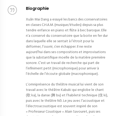
Biographie
Xuân Mai Dang a essuyé les bancs des conservatoires
en classes C.H.A.M. (musique/études) depuis sa plus
tendre enfance en piano et flûte à bec baroque. Elle
n’a conservé du conservatoire que la boite en fer dur
dans laquelle elle se sentait à l’étroit pour la
déformer, l’ouvrir, s’en échapper. Il ne reste
aujourd’hui dans ses compositions et improvisations
que la substantifique moelle de la matière première
sonore. C’est un travail de recherche qui part de
l’infiniment petit (microphonique) pour arriver à
l’échelle de l’écoute globale (macrophonique).
L’omniprésence du théâtre musical lui vient de son
travail avec le théâtre Kabuki qui englobe le chant
(歌 ka), la danse (舞 bu) et l’habileté technique (伎 ki),
puis avec le théâtre Nô. Le jeu avec l’acoustique et
l’électroacoustique est souvent inspiré de son
« Professeur Coustique » Alain Savouret, puis ses