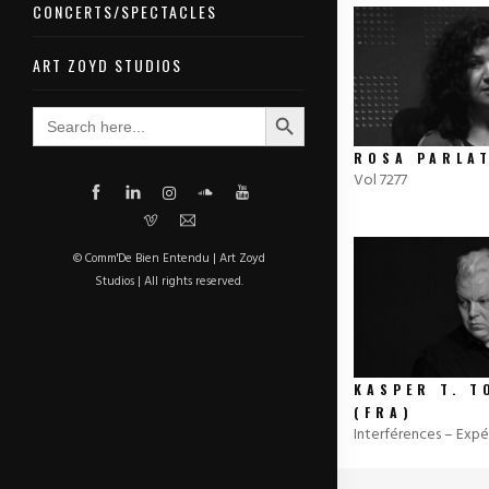
CONCERTS/SPECTACLES
ART ZOYD STUDIOS
Search Button
Search
for:
ROSA PARLAT
Vol 7277
© Comm'De Bien Entendu | Art Zoyd
Studios | All rights reserved.
KASPER T. T
(FRA)
Interférences – Expé