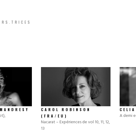
URS.TRICES
CAROL ROBINSON
CELI
IMANDRESY
A demi e
t),
(FRA/EU)
Nacarat – Expériences de vol 10, 11, 12,
13