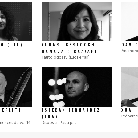
O (ITA)
YUKARI BERTOCCHI-
DAVI
Anamorp
HAMADA (FRA/JAP)
Tautologos IV (Luc Ferrari)
OEPLITZ
ESTEBAN FERNANDEZ
XUAI
Préparat
(FRA)
riences de vol 14
Dispositif Pas à pas