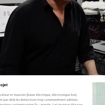
rojet
iteur et musicien (basse électrique, électronique live)
t par-delà les distinctions trop communément admises
musique contemporaine (la « grande ») et musique dite non