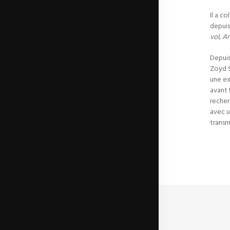
Il a c
depuis
vol, A
Depuis
Zoyd S
une ex
avant 
recher
avec u
transm