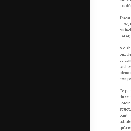
académ
Travai
GRM, I
ou inc
Feiler
A d’ab
prix d
au con
orches
pleine
compos
Ce par
du con
l’ordi
struct
scinti
subtil
qu’une