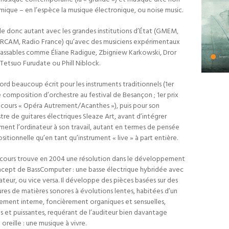
ique – en l’espèce la musique électronique, ou noise music.
lle donc autant avec les grandes institutions d’État (GMEM,
RCAM, Radio France) qu’avec des musiciens expérimentaux
lassables comme Éliane Radigue, Zbigniew Karkowski, Dror
, Tetsuo Furudate ou Phill Niblock.
ord beaucoup écrit pour les instruments traditionnels (1er
e composition d’orchestre au festival de Besançon ; 1er prix
cours « Opéra Autrement/Acanthes »), puis pour son
tre de guitares électriques Sleaze Art, avant d’intégrer
ment l’ordinateur à son travail, autant en termes de pensée
itionnelle qu’en tant qu’instrument « live » à part entière.
cours trouve en 2004 une résolution dans le développement
cept de BassComputer : une basse électrique hybridée avec
nateur, ou vice versa. Il développe des pièces basées sur des
ures de matières sonores à évolutions lentes, habitées d’un
llement interne, foncièrement organiques et sensuelles,
es et puissantes, requérant de l’auditeur bien davantage
 oreille : une musique à vivre.