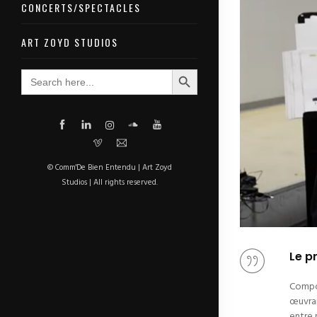
CONCERTS/SPECTACLES
ART ZOYD STUDIOS
Search Button
Search
for:
© Comm'De Bien Entendu | Art Zoyd
Studios | All rights reserved.
Le p
Compos
œuvran
entre 