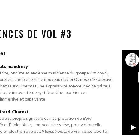
ENCES DE VOL #3
jet
atsimandresy
rice, ondiste et ancienne musicienne du groupe Art Zoyd,
rprètera une pièce sur le nouveau clavier Osmose d’Expressive
thétiseur qui permet une expressivité sonore inédite grâce à
ologie innovante de synthèse. Une expérience
 immersive et captivante.
Girard-Charest
s de sa propre signature et interprétation de
Bow
èce d’Helga Arias, compositrice suisse, pour violoncelle
ue et électronique et
LIFEelectronics
de Francesco Uberto.