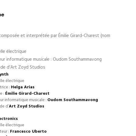
pe
composée et interprétée par Émilie Girard-Charest (nom
lle électrique
teur informatique musicale : Oudom Southammavong
e d’Art Zoyd Studios
ynth
lle électrique
rice :
Helga Arias
e :
Émilie Girard-Charest
eur informatique musicale :
Oudom Southammavong
e d’
Art Zoyd Studios
ectronics
lle électrique
eur :
Francesco Uberto