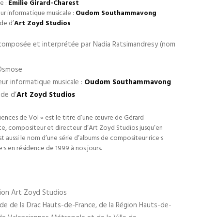
e :
Émilie Girard-Charest
eur informatique musicale :
Oudom Southammavong
e d’
Art Zoyd Studios
 composée et interprétée par Nadia Ratsimandresy (nom
 Osmose
eur informatique musicale :
Oudom Southammavong
de d’
Art Zoyd Studios
iences de Vol » est le titre d’une œuvre de Gérard
e, compositeur et directeur d’Art Zoyd Studios jusqu’en
st aussi le nom d’une série d’albums de compositeur·rice·s
·e·s en résidence de 1999 à nos jours.
ion Art Zoyd Studios
ide de la Drac Hauts-de-France, de la Région Hauts-de-