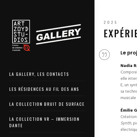
2025
EXPÉRI
Le pro
Nadia R
Composit
LA GALLERY, LES CONTACTS
elle inte
E, un syn
LES RÉSIDENCES AU FIL DES ANS
sa techn
musicale
LA COLLECTION BRUIT DE SURFACE
Émilie 
Création
LA COLLECTION VR – IMMERSION
Synth,
pi
DANTE
électriq