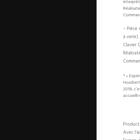
Interprèt
Réalisat
Command
– Pièce
à venir)
Clavier
Réalisat
Comman
* « Expér
Hourbett
2018, c’e
accueilli
Product
Avec l’a