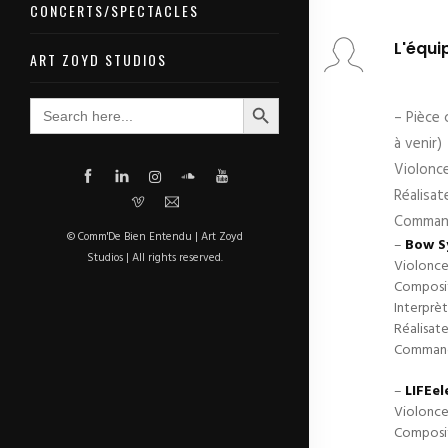
CONCERTS/SPECTACLES
L'équi
ART ZOYD STUDIOS
Search Button
Search
– Pièce 
for:
à venir)
Violonce
Réalisa
Command
© Comm'De Bien Entendu | Art Zoyd
–
Bow S
Studios | All rights reserved.
Violonce
Composit
Interprèt
Réalisat
Command
–
LIFEel
Violonce
Composit